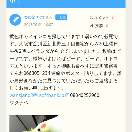
中！
わたなべです
さん
0
トピ主
コメント
2013/07/21 10:07
0
投票
黄色オカメインコを探しています！暑いので必死で
す。大阪市淀川区新北野三丁目自宅から7/20土曜日
午後2時にベランダからでてしまいました。名前はピ
ーヤです。機嫌がよければピーヤ、ピーヤ、オトコ
マエといいます。ずっと御飯も食べずに淀川警察署
でんわ0663051234 連絡やポスター貼りしてます。誰
か鳥好きなかたに見つけていただいたらご連絡よろ
しくお願い申し上げます。
wansland2@i.softbank.jp
08040252960
ワタナベ