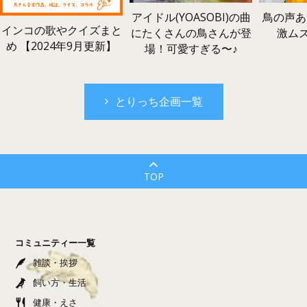
鳥の声あ
アイドル(YOASOBI)の曲
インコの歌やクイズまと
激ム
にたくさんの鳥さんが登
め 【2024年9月更新】
場！可愛すぎる〜♪
とりっち企画一覧
TOP
コミュニティー一覧
雑談・挨拶
飼い方・生活
健康・えさ