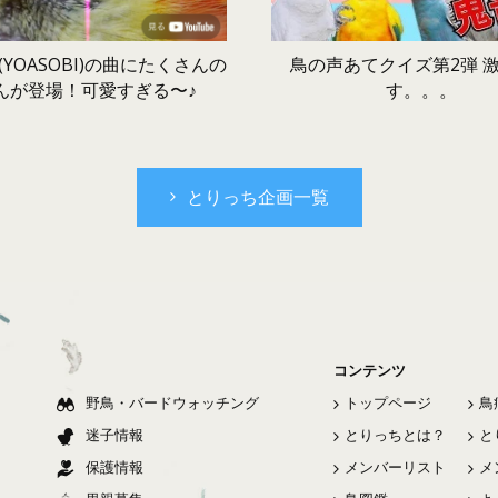
鳥の声あてクイズ第2弾 
YOASOBI)の曲にたくさんの
す。。。
んが登場！可愛すぎる〜♪
とりっち企画一覧
コンテンツ
野鳥・バードウォッチング
トップページ
鳥
迷子情報
とりっちとは？
と
保護情報
メンバーリスト
メ