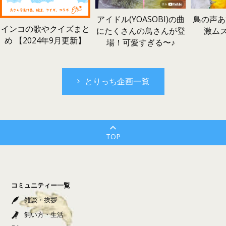
鳥の声あ
アイドル(YOASOBI)の曲
インコの歌やクイズまと
激ム
にたくさんの鳥さんが登
め 【2024年9月更新】
場！可愛すぎる〜♪
とりっち企画一覧
TOP
コミュニティー一覧
雑談・挨拶
飼い方・生活