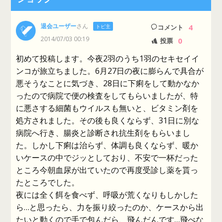
退会ユーザー
さん
4
トピ主
コメント
2014/07/03 00:19
0
投票
初めて投稿します。今夜2羽のうち1羽のセキセイイ
ンコが旅立ちました。6月27日の夜に膨らんで具合が
悪そうなことに気づき、28日に下痢をして動かなか
ったので病院で便の検査をしてもらいましたが、特
に悪さする細菌もウイルスも無いと、ビタミン剤を
処方されました。その後も良くならず、31日に別な
病院へ行き、腸炎と診断され抗生剤をもらいまし
た。しかし下痢は治らず、体調も良くならず、暖か
いケースの中でジッとしており、不安で一杯だった
ところ今朝血尿が出ていたので再度受診し薬を貰っ
たところでした。
夜には全く餌を食べず、呼吸が荒くなりもしかした
ら…と思ったら、力を振り絞ったのか、ケースから出
たいと動くので手で包んだら、飛んだんです…飛べな