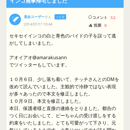
インコ無事帰宅しました
退会ユーザー
さん
52
トピ主
コメント
2014/07/17 10:44
0
投票
セキセイインコの白と青色のパイドの子を誤って逃
がしてしまいました。
アオイアオ@amarakusann
でツイッターもしています。
１０月６日、少し落ち着いて、チッチさんとのDMを
改めて読んでいました。主観的で冷静ではない表現
が多々あったので本文を修正しました。
１０月９日、本文を修正しました。
本日、保護者様と直接の連絡をとりました。都合の
つく日にお会いして、ピーちゃんの受け渡しをする
約束をいたしました。とても可愛がって下さり、元