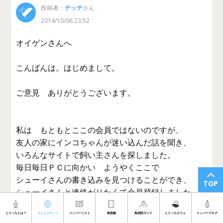
投稿者：
チッチ
さん
2014/10/06 23:52
オイゲンさんへ
こんばんは。はじめまして。
ご意見 ありがとうございます。
私は もともとここの会員ではないのですが、
友人の家にインコちゃんが迷い込んだ話を聞き、
いろんなサイトで飼い主さんを探しました。
毎日毎日ＰＣに向かい ようやくここで
シューイさんの書き込みを見つけることができ、
TOP
シューイさんと連絡がりたくて会員登録しました。
とりっちとは？
コミュニティー
メンバーリスト
鳥図鑑
鳥病院ガイド
とりっちカフェ
メンバーブログ
私が この掲示板へのシューイさんからの返事を