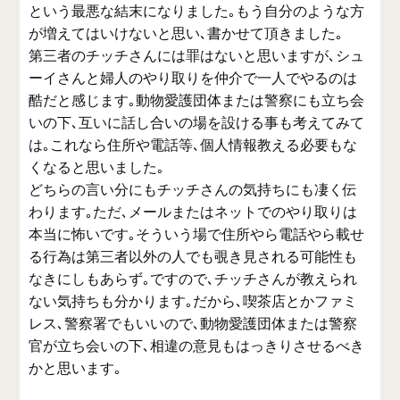
という最悪な結末になりました｡もう自分のような方
が増えてはいけないと思い､書かせて頂きました｡
第三者のチッチさんには罪はないと思いますが､シュ
ーイさんと婦人のやり取りを仲介で一人でやるのは
酷だと感じます｡動物愛護団体または警察にも立ち会
いの下､互いに話し合いの場を設ける事も考えてみて
は｡これなら住所や電話等､個人情報教える必要もな
くなると思いました｡
どちらの言い分にもチッチさんの気持ちにも凄く伝
わります｡ただ､メールまたはネットでのやり取りは
本当に怖いです｡そういう場で住所やら電話やら載せ
る行為は第三者以外の人でも覗き見される可能性も
なきにしもあらず｡ですので､チッチさんが教えられ
ない気持ちも分かります｡だから､喫茶店とかファミ
レス､警察署でもいいので､動物愛護団体または警察
官が立ち会いの下､相違の意見もはっきりさせるべき
かと思います｡