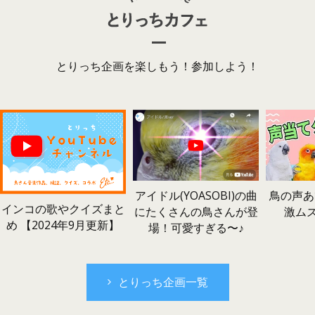
とりっち企画を楽しもう！参加しよう！
鳥の声あ
アイドル(YOASOBI)の曲
インコの歌やクイズまと
激ム
にたくさんの鳥さんが登
め 【2024年9月更新】
場！可愛すぎる〜♪
とりっち企画一覧