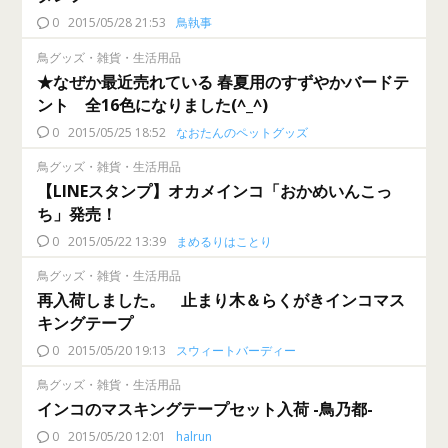
0
2015/05/28 21:53
鳥執事
鳥グッズ・雑貨・生活用品
★なぜか最近売れている 春夏用のすずやかバードテ
ント 全16色になりました(^_^)
0
2015/05/25 18:52
なおたんのペットグッズ
鳥グッズ・雑貨・生活用品
【LINEスタンプ】オカメインコ「おかめいんこっ
ち」発売！
0
2015/05/22 13:39
まめるりはことり
鳥グッズ・雑貨・生活用品
再入荷しました。 止まり木＆らくがきインコマス
キングテープ
0
2015/05/20 19:13
スウィートバーディー
鳥グッズ・雑貨・生活用品
インコのマスキングテープセット入荷 -鳥乃都-
0
2015/05/20 12:01
halrun