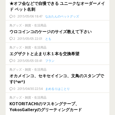
★オフ会などで自慢できる ユニークなオーダーメイ
ド ペット名刺
0
2015/05/06 18:47
なおたんのペットグッズ
鳥グッズ・雑貨・生活用品
ウロコインコのケージのサイズ教えて下さい
2
2015/05/05 22:01
とも
鳥グッズ・雑貨・生活用品
エグザクトと止まり木１本を交換希望
0
2015/05/05 03:41
フラン
鳥グッズ・雑貨・生活用品
オカメインコ、セキセイインコ、文鳥のスタンプで
す(^w^)
0
2015/04/30 22:54
まめるりはことり
鳥グッズ・雑貨・生活用品
KOTORITACHIのマスキングテープ、
YokosGalleryのグリーティングカード