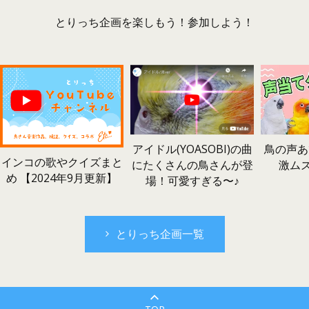
とりっち企画を楽しもう！参加しよう！
鳥の声あ
アイドル(YOASOBI)の曲
インコの歌やクイズまと
激ム
にたくさんの鳥さんが登
め 【2024年9月更新】
場！可愛すぎる〜♪
とりっち企画一覧