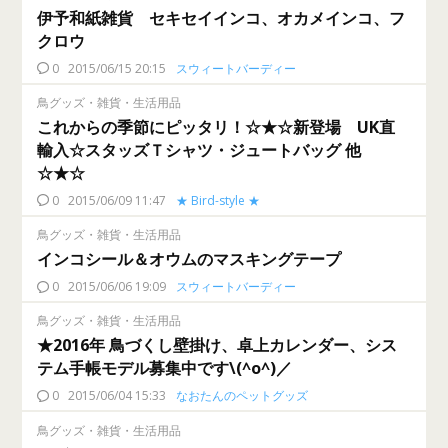
伊予和紙雑貨 セキセイインコ、オカメインコ、フ
クロウ
0
2015/06/15 20:15
スウィートバーディー
鳥グッズ・雑貨・生活用品
これからの季節にピッタリ！☆★☆新登場 UK直
輸入☆スタッズＴシャツ・ジュートバッグ 他
☆★☆
0
2015/06/09 11:47
★ Bird-style ★
鳥グッズ・雑貨・生活用品
インコシール＆オウムのマスキングテープ
0
2015/06/06 19:09
スウィートバーディー
鳥グッズ・雑貨・生活用品
★2016年 鳥づくし壁掛け、卓上カレンダー、シス
テム手帳モデル募集中です\(^o^)／
0
2015/06/04 15:33
なおたんのペットグッズ
鳥グッズ・雑貨・生活用品