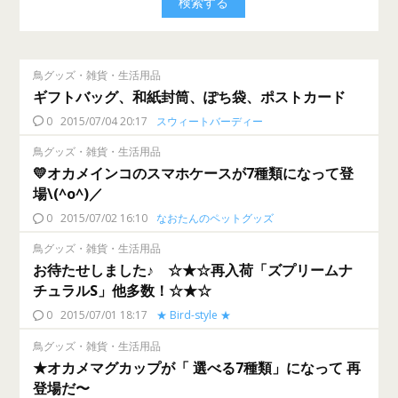
鳥グッズ・雑貨・生活用品
ギフトバッグ、和紙封筒、ぽち袋、ポストカード
0
2015/07/04 20:17
スウィートバーディー
鳥グッズ・雑貨・生活用品
💛オカメインコのスマホケースが7種類になって登
場\(^o^)／
0
2015/07/02 16:10
なおたんのペットグッズ
鳥グッズ・雑貨・生活用品
お待たせしました♪ ☆★☆再入荷「ズプリームナ
チュラルS」他多数！☆★☆
0
2015/07/01 18:17
★ Bird-style ★
鳥グッズ・雑貨・生活用品
★オカメマグカップが「 選べる7種類」になって 再
登場だ〜