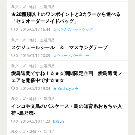
鳥グッズ・雑貨・生活用品
★20種類以上のワンポイントと3カラーから選べる
「セミオーダーメイドバッグ」
0
2015/05/17 16:44
なおたんのペットグッズ
鳥グッズ・雑貨・生活用品
スケジュールシール ＆ マスキングテープ
0
2015/05/11 20:09
スウィートバーディー
鳥グッズ・雑貨・生活用品
愛鳥週間ですね！☆★☆期間限定企画 愛鳥週間フ
ェアを開催中です☆★☆
0
2015/05/10 19:04
★ Bird-style ★
鳥グッズ・雑貨・生活用品
インコや文鳥のパスケース・鳥の知育系おもちゃ入
荷 -鳥乃都-
0
2015/05/10 11:23
halrun
鳥グッズ・雑貨・生活用品