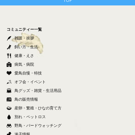
TOP
コミュニティー一覧
雑談・挨拶
飼い方・生活
健康・えさ
病気・病院
愛鳥自慢・特技
オフ会・イベント
鳥グッズ・雑貨・生活用品
鳥の販売情報
産卵・繁殖・ひなの育て方
別れ・ペットロス
野鳥・バードウォッチング
迷子情報