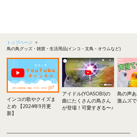
トップページ
>
鳥の鳥グッズ・雑貨・生活用品(インコ・文鳥・オウムなど)
鳥の声あ
アイドル(YOASOBI)の
インコの歌やクイズま
激ムズで
曲にたくさんの鳥さん
とめ 【2024年9月更
が登場！可愛すぎる〜♪
新】