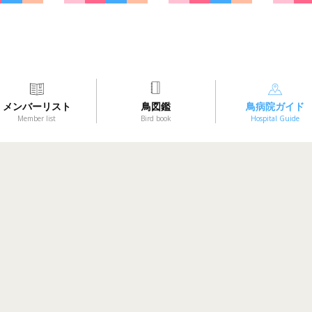
メンバーリスト
鳥図鑑
鳥病院ガイド
Member list
Bird book
Hospital Guide