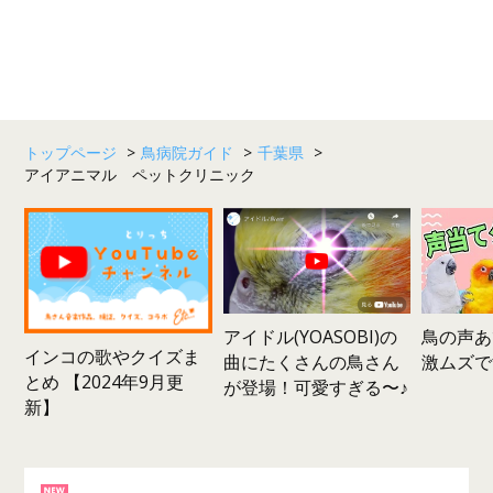
トップページ
>
鳥病院ガイド
>
千葉県
>
アイアニマル ペットクリニック
鳥の声あ
アイドル(YOASOBI)の
インコの歌やクイズま
激ムズで
曲にたくさんの鳥さん
とめ 【2024年9月更
が登場！可愛すぎる〜♪
新】