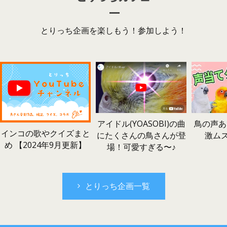
とりっち企画を楽しもう！参加しよう！
鳥の声あ
アイドル(YOASOBI)の曲
インコの歌やクイズまと
激ム
にたくさんの鳥さんが登
め 【2024年9月更新】
場！可愛すぎる〜♪
とりっち企画一覧