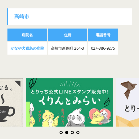
高崎市
病院名
住所
電話番号
かなや犬猫鳥の病院
高崎市新保町 264-3
027-386-9275