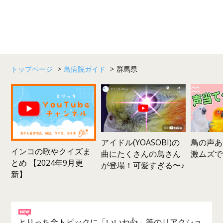
トップページ
>
鳥病院ガイド
>
群馬県
鳥の声あ
アイドル(YOASOBI)の
インコの歌やクイズま
激ムズで
曲にたくさんの鳥さん
とめ 【2024年9月更
が登場！可愛すぎる〜♪
新】
とりっち全トピックに「いいね👍」等のリアクショ