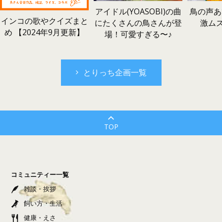
鳥の声あ
アイドル(YOASOBI)の曲
インコの歌やクイズまと
激ム
にたくさんの鳥さんが登
め 【2024年9月更新】
場！可愛すぎる〜♪
とりっち企画一覧
TOP
コミュニティー一覧
雑談・挨拶
飼い方・生活
健康・えさ