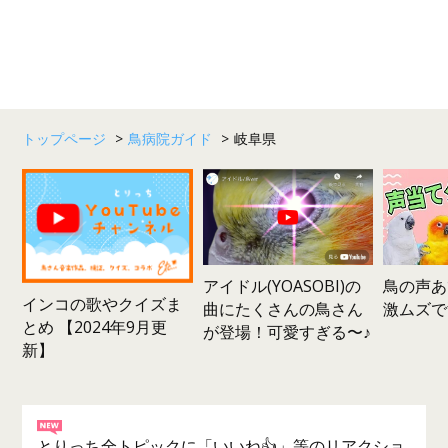
トップページ
>
鳥病院ガイド
>
岐阜県
鳥の声あ
アイドル(YOASOBI)の
インコの歌やクイズま
激ムズで
曲にたくさんの鳥さん
とめ 【2024年9月更
が登場！可愛すぎる〜♪
新】
とりっち全トピックに「いいね👍」等のリアクショ