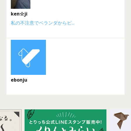
ken☆ji
私の不注意でベランダからピ...
ebonju