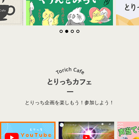
とりっち企画を楽しもう！参加しよう！