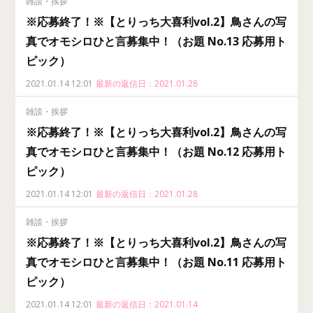
雑談・挨拶
※応募終了！※【とりっち大喜利vol.2】鳥さんの写
真でオモシロひと言募集中！（お題 No.13 応募用ト
ピック）
2021.01.14 12:01
最新の返信日：2021.01.28
雑談・挨拶
※応募終了！※【とりっち大喜利vol.2】鳥さんの写
真でオモシロひと言募集中！（お題 No.12 応募用ト
ピック）
2021.01.14 12:01
最新の返信日：2021.01.28
雑談・挨拶
※応募終了！※【とりっち大喜利vol.2】鳥さんの写
真でオモシロひと言募集中！（お題 No.11 応募用ト
ピック）
2021.01.14 12:01
最新の返信日：2021.01.14