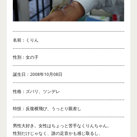
名前：くりん
性別：女の子
誕生日：2008年10月08日
性格：ズバリ、ツンデレ
特技：反復横飛び、うっとり眼差し
男性大好き。女性はちょっと苦手なくりんちゃん。
性別だけじゃなく、誰の足音かも感じ取るし、