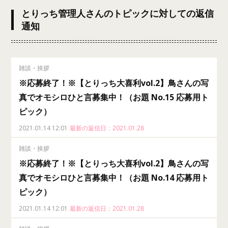
とりっち管理人さんのトピックに対しての返信
通知
雑談・挨拶
※応募終了！※【とりっち大喜利vol.2】鳥さんの写
真でオモシロひと言募集中！（お題 No.15 応募用ト
ピック）
2021.01.14 12:01
最新の返信日：2021.01.28
雑談・挨拶
※応募終了！※【とりっち大喜利vol.2】鳥さんの写
真でオモシロひと言募集中！（お題 No.14 応募用ト
ピック）
2021.01.14 12:01
最新の返信日：2021.01.28