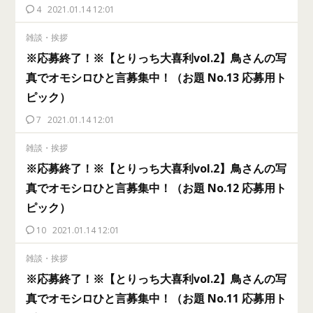
4
2021.01.14 12:01
雑談・挨拶
※応募終了！※【とりっち大喜利vol.2】鳥さんの写
真でオモシロひと言募集中！（お題 No.13 応募用ト
ピック）
7
2021.01.14 12:01
雑談・挨拶
※応募終了！※【とりっち大喜利vol.2】鳥さんの写
真でオモシロひと言募集中！（お題 No.12 応募用ト
ピック）
10
2021.01.14 12:01
雑談・挨拶
※応募終了！※【とりっち大喜利vol.2】鳥さんの写
真でオモシロひと言募集中！（お題 No.11 応募用ト