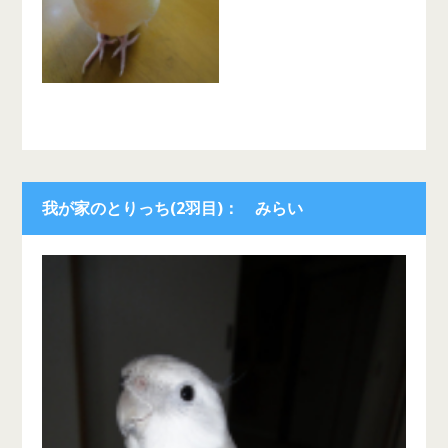
我が家のとりっち(2羽目)： みらい