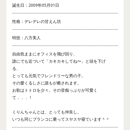
誕生日：2009年05月01日
性格：デレデレの甘えん坊
特技：八方美人
自由気ままにオフィスを飛び回り、
誰にでも近づいて「カキカキしてね〜」と頭を下げ
る、
とっても元気でフレンドリーな男の子。
その愛くるしさに誰もが癒されます。
お歌はトトロを少々。その音痴っぷりが可愛く
て．．．！
くりんちゃんとは、とっても仲良し。
いつも同じブランコに乗ってスヤスヤ寝ています＾＾