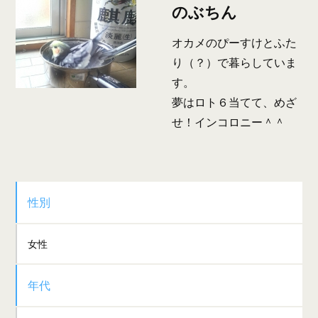
のぶちん
オカメのぴーすけとふた
り（？）で暮らしていま
す。
夢はロト６当てて、めざ
せ！インコロニー＾＾
性別
女性
年代