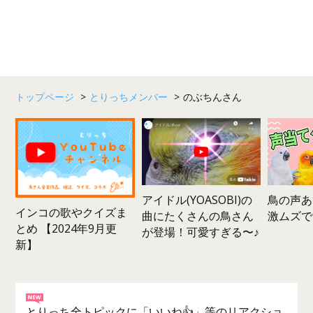
トップページ
>
とりっちメンバー
>
のぶちんさん
鳥の声あ
アイドル(YOASOBI)の
インコの歌やクイズま
激ムズで
曲にたくさんの鳥さん
とめ 【2024年9月更
が登場！可愛すぎる〜♪
新】
とりっち全トピックに「いいね👍」等のリアクショ