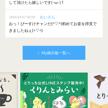
して頂けたら嬉しいです(･ω･)！
おいさん
2009.04.07 00:50
おっ！ぴーすけチャンだ(^▽^)初めてお姿を拝見で
きましたねぇ(>▽<)
My掲示板一覧へ