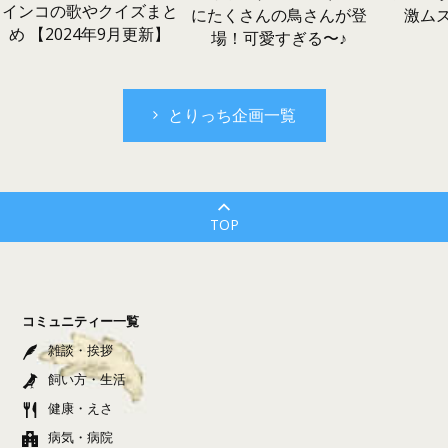
インコの歌やクイズまと
激ム
にたくさんの鳥さんが登
め 【2024年9月更新】
場！可愛すぎる〜♪
とりっち企画一覧
TOP
コミュニティー一覧
雑談・挨拶
飼い方・生活
健康・えさ
病気・病院