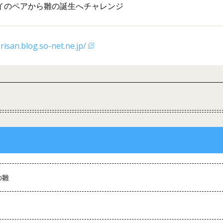
イのペアから雛の誕生へチャレンジ
isan.blog.so-net.ne.jp/
の雛