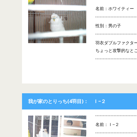
名前：ホワイティー
性別：男の子
羽衣ダブルファクタ
ちょっと攻撃的なと
我が家のとりっち(4羽目)： Ｉ−２
名前：Ｉ−２