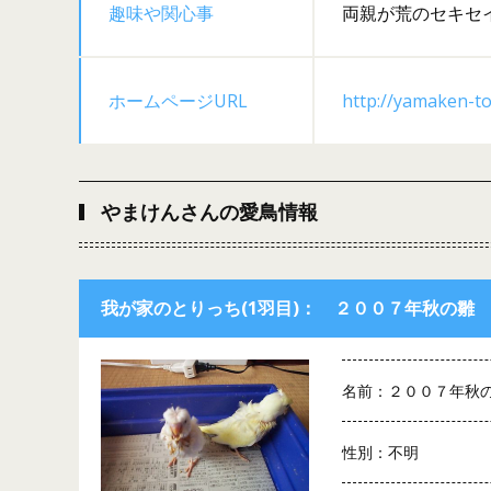
趣味や関心事
両親が荒のセキセ
ホームページURL
http://yamaken-tor
やまけんさんの愛鳥情報
我が家のとりっち(1羽目)： ２００７年秋の雛
名前：２００７年秋
性別：不明