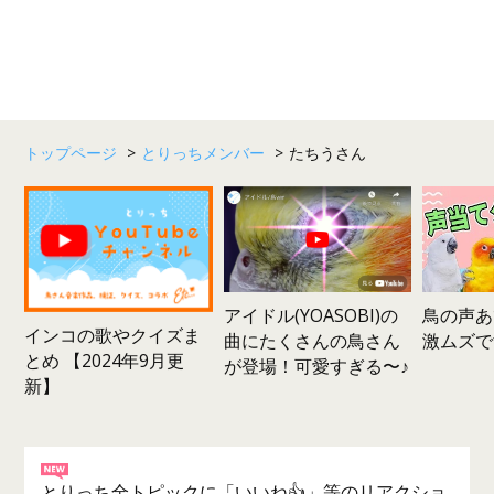
トップページ
>
とりっちメンバー
>
たちうさん
鳥の声あ
アイドル(YOASOBI)の
インコの歌やクイズま
激ムズで
曲にたくさんの鳥さん
とめ 【2024年9月更
が登場！可愛すぎる〜♪
新】
とりっち全トピックに「いいね👍」等のリアクショ