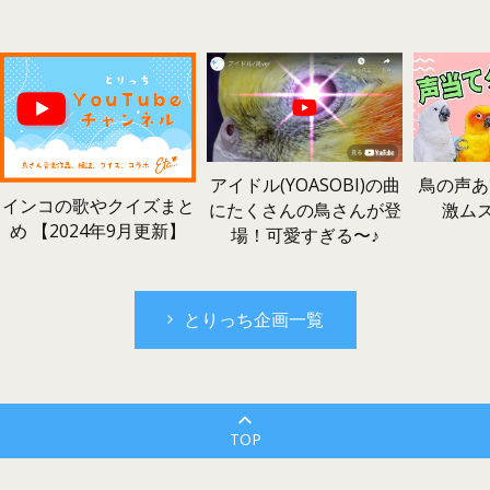
鳥の声あ
アイドル(YOASOBI)の曲
インコの歌やクイズまと
激ム
にたくさんの鳥さんが登
め 【2024年9月更新】
場！可愛すぎる〜♪
とりっち企画一覧
TOP