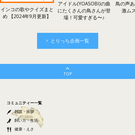
鳥の声あ
アイドル(YOASOBI)の曲
インコの歌やクイズまと
激ム
にたくさんの鳥さんが登
め 【2024年9月更新】
場！可愛すぎる〜♪
とりっち企画一覧
TOP
コミュニティー一覧
雑談・挨拶
飼い方・生活
健康・えさ