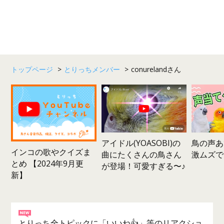
トップページ
>
とりっちメンバー
>
conurelandさん
鳥の声あ
アイドル(YOASOBI)の
インコの歌やクイズま
激ムズで
曲にたくさんの鳥さん
とめ 【2024年9月更
が登場！可愛すぎる〜♪
新】
とりっち全トピックに「いいね👍」等のリアクショ