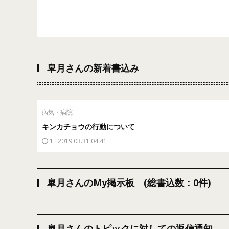
皐月さんの新着書込み
病気・病院
キンカチョウの行動について
1
2019.03.31 04:41
皐月さんのMy掲示板 (総書込数：0件)
皐月さんのトピックに対しての返信通知