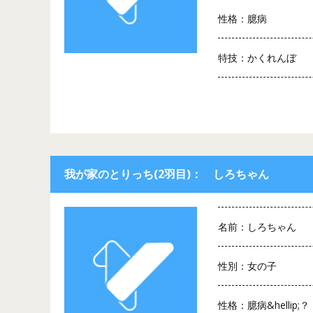
性格：臆病
特技：かくれんぼ
我が家のとりっち(2羽目)： しろちゃん
名前：しろちゃん
性別：女の子
性格：臆病&hellip;？