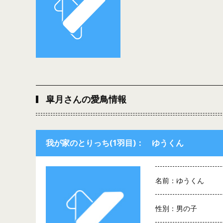
皐月さんの愛鳥情報
我が家のとりっち(1羽目)： ゆうくん
名前：ゆうくん
性別：男の子