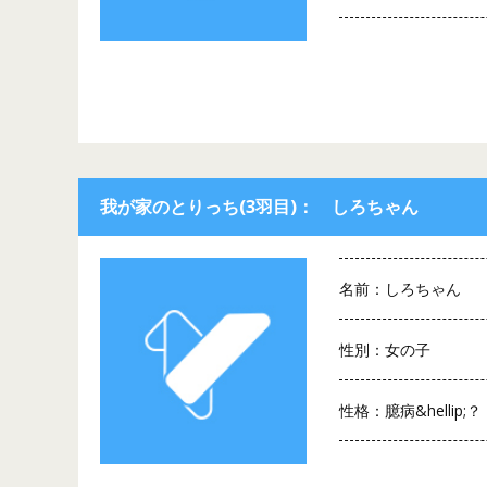
我が家のとりっち(3羽目)： しろちゃん
名前：しろちゃん
性別：女の子
性格：臆病&hellip;？