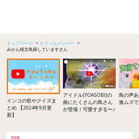
トップページ
>
とりっちメンバー
>
みかん桜文鳥探していますさん
鳥の声あ
アイドル(YOASOBI)の
インコの歌やクイズま
激ムズで
曲にたくさんの鳥さん
とめ 【2024年9月更
が登場！可愛すぎる〜♪
新】