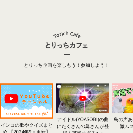
とりっち企画を楽しもう！参加しよう！
鳥の声あ
アイドル(YOASOBI)の曲
インコの歌やクイズまと
激ム
にたくさんの鳥さんが登
め 【2024年9月更新】