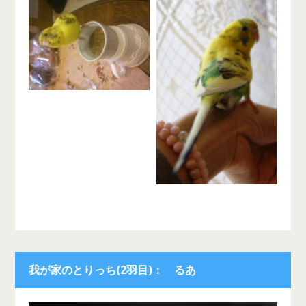
我が家のとりっち(2羽目)： るあ