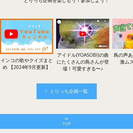
とりっち企画を楽しもう！参加しよう！
鳥の声あ
アイドル(YOASOBI)の曲
インコの歌やクイズまと
激ム
にたくさんの鳥さんが登
め 【2024年9月更新】
場！可愛すぎる〜♪
とりっち企画一覧
TOP