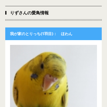
りずさんの愛鳥情報
我が家のとりっち(1羽目)： ほわん