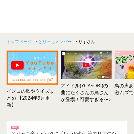
トップページ
>
とりっちメンバー
>
りずさん
鳥の声あ
アイドル(YOASOBI)の
インコの歌やクイズま
激ムズで
曲にたくさんの鳥さん
とめ 【2024年9月更
が登場！可愛すぎる〜♪
新】
とりっち全トピックに「いいね👍」等のリアクショ