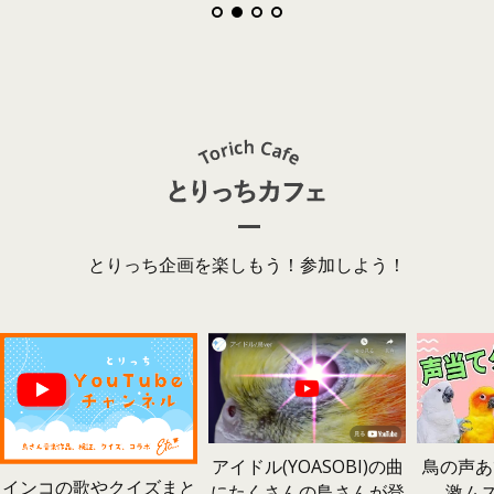
とりっち企画を楽しもう！参加しよう！
鳥の声あ
アイドル(YOASOBI)の曲
インコの歌やクイズまと
激ム
にたくさんの鳥さんが登