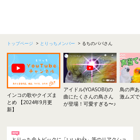
トップページ
>
とりっちメンバー
>
るちのパパさん
鳥の声あ
アイドル(YOASOBI)の
インコの歌やクイズま
激ムズで
曲にたくさんの鳥さん
とめ 【2024年9月更
が登場！可愛すぎる〜♪
新】
とりっち全トピックに「いいね👍」等のリアクショ