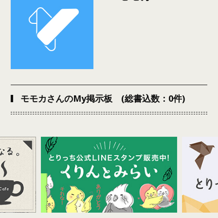
モモカさんのMy掲示板 (総書込数：0件)