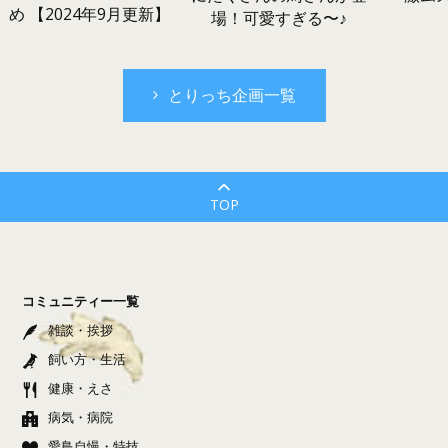
め 【2024年9月更新】
場！可愛すぎる〜♪
とりっち企画一覧
TOP
コミュニティー一覧
雑談・挨拶
飼い方・生活
健康・えさ
病気・病院
愛鳥自慢・特技