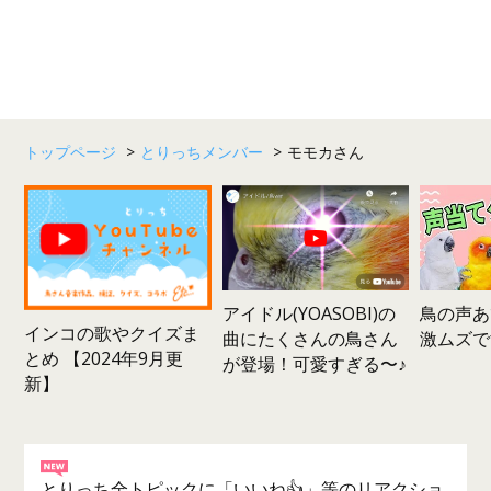
トップページ
>
とりっちメンバー
>
モモカさん
鳥の声あ
アイドル(YOASOBI)の
インコの歌やクイズま
激ムズで
曲にたくさんの鳥さん
とめ 【2024年9月更
が登場！可愛すぎる〜♪
新】
とりっち全トピックに「いいね👍」等のリアクショ