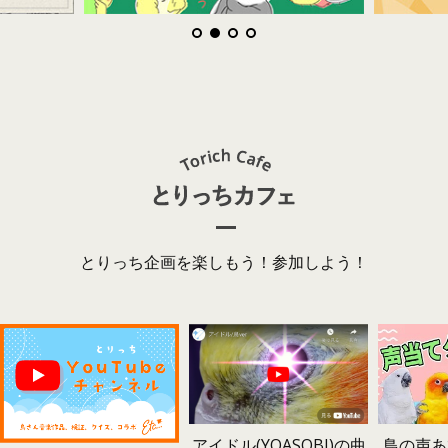
とりっち企画を楽しもう！参加しよう！
鳥の声あ
アイドル(YOASOBI)の曲