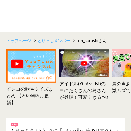
トップページ
>
とりっちメンバー
>
tori_kurashiさん
鳥の声あ
アイドル(YOASOBI)の
インコの歌やクイズま
激ムズで
曲にたくさんの鳥さん
とめ 【2024年9月更
が登場！可愛すぎる〜♪
新】
とりっち全トピックに「いいね👍」等のリアクショ