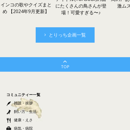
インコの歌やクイズまと
激ム
にたくさんの鳥さんが登
め 【2024年9月更新】
場！可愛すぎる〜♪
とりっち企画一覧
TOP
コミュニティー一覧
雑談・挨拶
飼い方・生活
健康・えさ
病気・病院