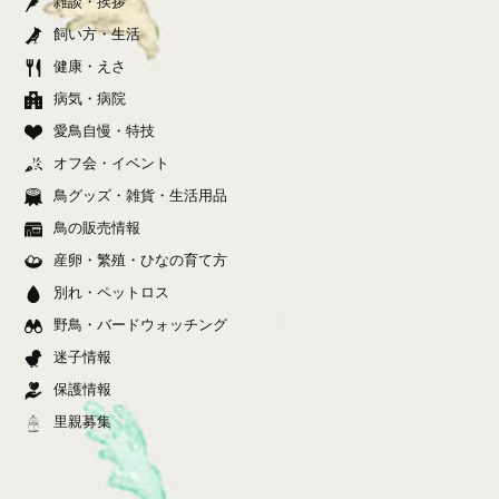
雑談・挨拶
飼い方・生活
健康・えさ
病気・病院
愛鳥自慢・特技
オフ会・イベント
鳥グッズ・雑貨・生活用品
鳥の販売情報
産卵・繁殖・ひなの育て方
別れ・ペットロス
野鳥・バードウォッチング
迷子情報
保護情報
里親募集