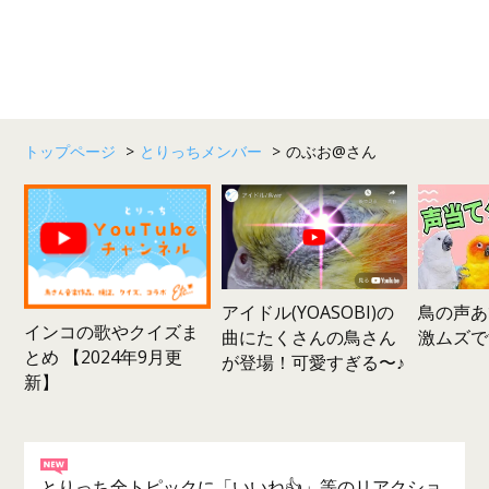
トップページ
>
とりっちメンバー
>
のぶお@さん
鳥の声あ
アイドル(YOASOBI)の
インコの歌やクイズま
激ムズで
曲にたくさんの鳥さん
とめ 【2024年9月更
が登場！可愛すぎる〜♪
新】
とりっち全トピックに「いいね👍」等のリアクショ