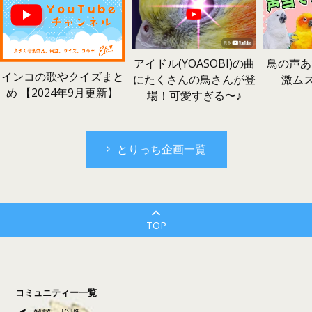
鳥の声あ
アイドル(YOASOBI)の曲
インコの歌やクイズまと
激ム
にたくさんの鳥さんが登
め 【2024年9月更新】
場！可愛すぎる〜♪
とりっち企画一覧
TOP
コミュニティー一覧