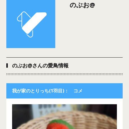
のぶお@
のぶお@さんの愛鳥情報
我が家のとりっち(1羽目)： コメ