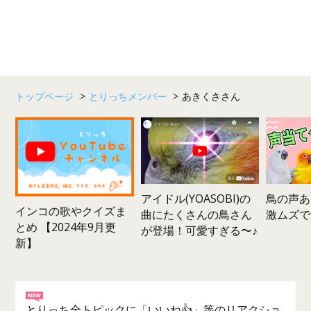
トップページ
>
とりっちメンバー
>
あきくささん
鳥の声あ
アイドル(YOASOBI)の
インコの歌やクイズま
激ムズで
曲にたくさんの鳥さん
とめ 【2024年9月更
が登場！可愛すぎる〜♪
新】
とりっち全トピックに「いいね👍」等のリアクショ