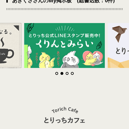
あきくささんのMy掲示板 (総書込数：0件)