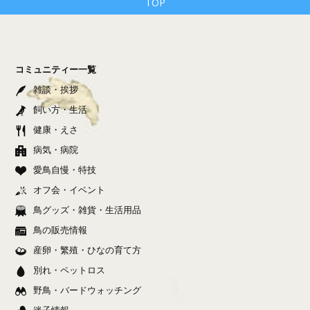
TOP
コミュニティー一覧
雑談・挨拶
飼い方・生活
健康・えさ
病気・病院
愛鳥自慢・特技
オフ会・イベント
鳥グッズ・雑貨・生活用品
鳥の販売情報
産卵・繁殖・ひなの育て方
別れ・ペットロス
野鳥・バードウォッチング