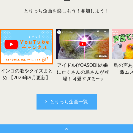
とりっち企画を楽しもう！参加しよう！
鳥の声あ
アイドル(YOASOBI)の曲
インコの歌やクイズまと
激ム
にたくさんの鳥さんが登
め 【2024年9月更新】
場！可愛すぎる〜♪
とりっち企画一覧