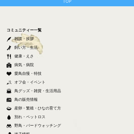
TOP
コミュニティー一覧
雑談・挨拶
飼い方・生活
健康・えさ
病気・病院
愛鳥自慢・特技
オフ会・イベント
鳥グッズ・雑貨・生活用品
鳥の販売情報
産卵・繁殖・ひなの育て方
別れ・ペットロス
野鳥・バードウォッチング