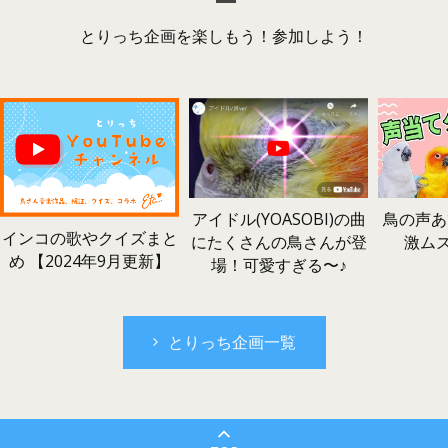
とりっち企画を楽しもう！参加しよう！
鳥の声あ
アイドル(YOASOBI)の曲
インコの歌やクイズまと
激ム
にたくさんの鳥さんが登
め 【2024年9月更新】
場！可愛すぎる〜♪
とりっち企画一覧