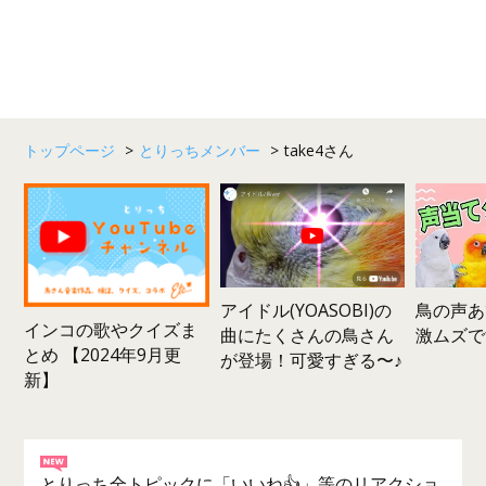
トップページ
>
とりっちメンバー
>
take4さん
鳥の声あ
アイドル(YOASOBI)の
インコの歌やクイズま
激ムズで
曲にたくさんの鳥さん
とめ 【2024年9月更
が登場！可愛すぎる〜♪
新】
とりっち全トピックに「いいね👍」等のリアクショ