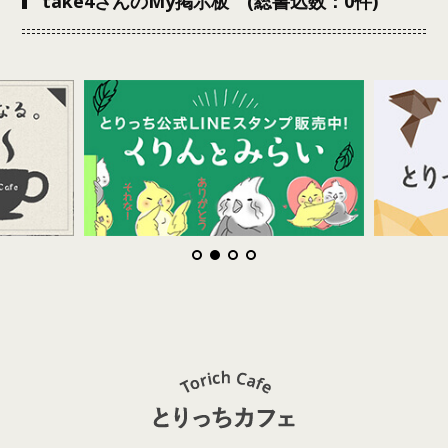
take4さんのMy掲示板 (総書込数：0件)