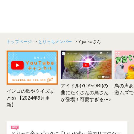
トップページ
>
とりっちメンバー
>
Y.junkoさん
鳥の声あ
アイドル(YOASOBI)の
インコの歌やクイズま
激ムズで
曲にたくさんの鳥さん
とめ 【2024年9月更
が登場！可愛すぎる〜♪
新】
とりっち全トピックに「いいね👍」等のリアクショ