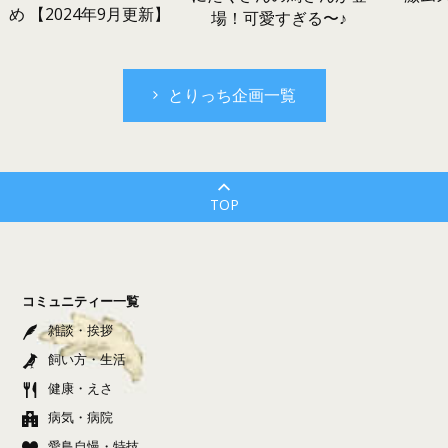
め 【2024年9月更新】
場！可愛すぎる〜♪
とりっち企画一覧
TOP
コミュニティー一覧
雑談・挨拶
飼い方・生活
健康・えさ
病気・病院
愛鳥自慢・特技