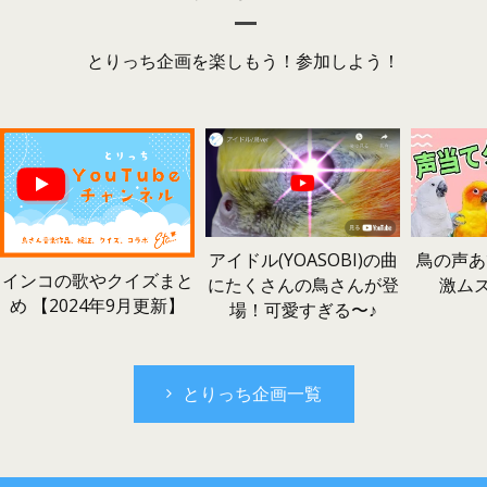
とりっち企画を楽しもう！参加しよう！
鳥の声あ
アイドル(YOASOBI)の曲
インコの歌やクイズまと
激ム
にたくさんの鳥さんが登
め 【2024年9月更新】
場！可愛すぎる〜♪
とりっち企画一覧