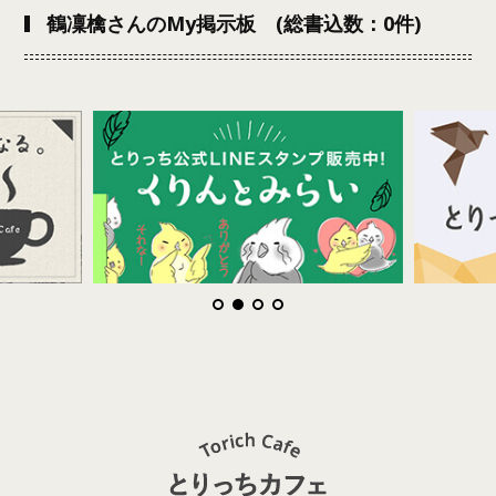
鶴凜檎さんのMy掲示板 (総書込数：0件)