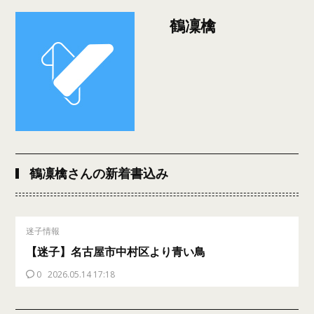
鶴凜檎
鶴凜檎さんの新着書込み
迷子情報
【迷子】名古屋市中村区より青い鳥
0
2026.05.14 17:18