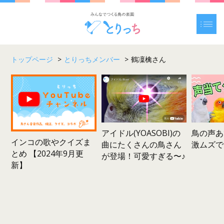
トップページ
>
とりっちメンバー
>
鶴凜檎さん
鳥の声あ
アイドル(YOASOBI)の
インコの歌やクイズま
激ムズで
曲にたくさんの鳥さん
とめ 【2024年9月更
が登場！可愛すぎる〜♪
新】