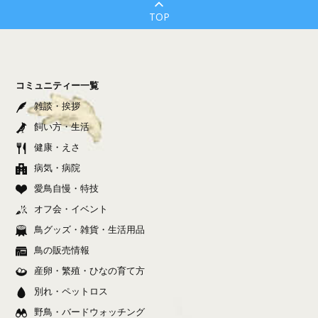
TOP
コミュニティー一覧
雑談・挨拶
飼い方・生活
健康・えさ
病気・病院
愛鳥自慢・特技
オフ会・イベント
鳥グッズ・雑貨・生活用品
鳥の販売情報
産卵・繁殖・ひなの育て方
別れ・ペットロス
野鳥・バードウォッチング