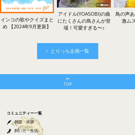
鳥の声あ
アイドル(YOASOBI)の曲
インコの歌やクイズまと
激ム
にたくさんの鳥さんが登
め 【2024年9月更新】
場！可愛すぎる〜♪
とりっち企画一覧
TOP
コミュニティー一覧
雑談・挨拶
飼い方・生活