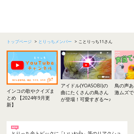
トップページ
>
とりっちメンバー
>
ことりっち11さん
鳥の声あ
アイドル(YOASOBI)の
インコの歌やクイズま
激ムズで
曲にたくさんの鳥さん
とめ 【2024年9月更
が登場！可愛すぎる〜♪
新】
とりっち全トピックに「いいね👍」等のリアクショ