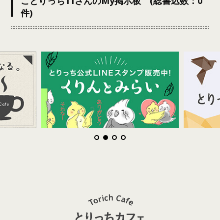
ことりっち11さんのMy掲示板 (総書込数：0
件)