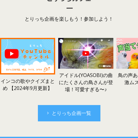
とりっち企画を楽しもう！参加しよう！
鳥の声あ
アイドル(YOASOBI)の曲
インコの歌やクイズまと
激ム
にたくさんの鳥さんが登
め 【2024年9月更新】
場！可愛すぎる〜♪
とりっち企画一覧