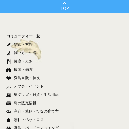
TOP
コミュニティー一覧
雑談・挨拶
飼い方・生活
健康・えさ
病気・病院
愛鳥自慢・特技
オフ会・イベント
鳥グッズ・雑貨・生活用品
鳥の販売情報
産卵・繁殖・ひなの育て方
別れ・ペットロス
野鳥・バードウォッチング