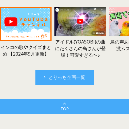
鳥の声あ
アイドル(YOASOBI)の曲
インコの歌やクイズまと
激ム
にたくさんの鳥さんが登
め 【2024年9月更新】
場！可愛すぎる〜♪
とりっち企画一覧
TOP