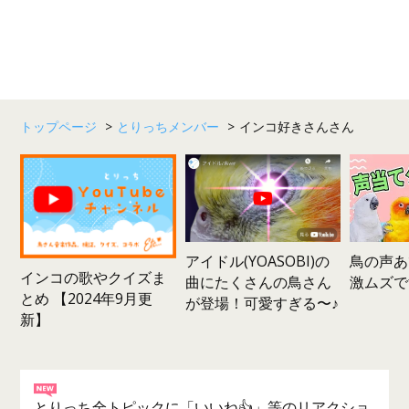
トップページ
>
とりっちメンバー
>
インコ好きさんさん
鳥の声あ
アイドル(YOASOBI)の
インコの歌やクイズま
激ムズで
曲にたくさんの鳥さん
とめ 【2024年9月更
が登場！可愛すぎる〜♪
新】
とりっち全トピックに「いいね👍」等のリアクショ