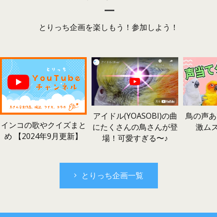
とりっち企画を楽しもう！参加しよう！
鳥の声あ
アイドル(YOASOBI)の曲
インコの歌やクイズまと
激ム
にたくさんの鳥さんが登
め 【2024年9月更新】
場！可愛すぎる〜♪
とりっち企画一覧