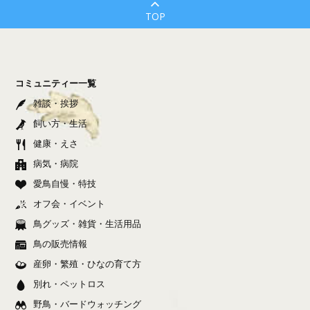
TOP
コミュニティー一覧
雑談・挨拶
飼い方・生活
健康・えさ
病気・病院
愛鳥自慢・特技
オフ会・イベント
鳥グッズ・雑貨・生活用品
鳥の販売情報
産卵・繁殖・ひなの育て方
別れ・ペットロス
野鳥・バードウォッチング