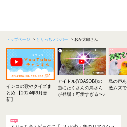
トップページ
>
とりっちメンバー
>
おか太郎さん
鳥の声あ
アイドル(YOASOBI)の
インコの歌やクイズま
激ムズで
曲にたくさんの鳥さん
とめ 【2024年9月更
が登場！可愛すぎる〜♪
新】
とりっち全トピックに「いいね👍」等のリアクショ