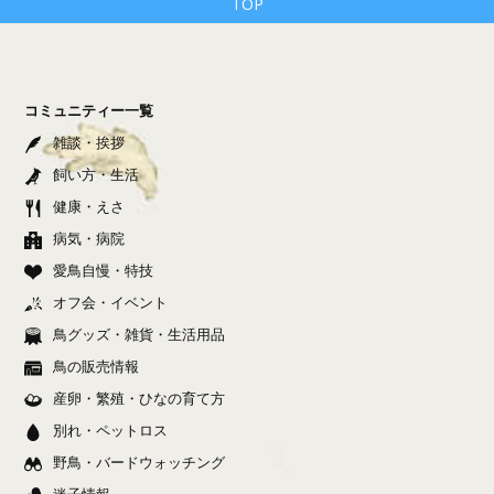
TOP
コミュニティー一覧
雑談・挨拶
飼い方・生活
健康・えさ
病気・病院
愛鳥自慢・特技
オフ会・イベント
鳥グッズ・雑貨・生活用品
鳥の販売情報
産卵・繁殖・ひなの育て方
別れ・ペットロス
野鳥・バードウォッチング