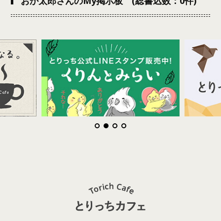
おか太郎さんのMy掲示板 (総書込数：0件)