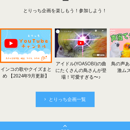
とりっち企画を楽しもう！参加しよう！
鳥の声あ
アイドル(YOASOBI)の曲
インコの歌やクイズまと
激ム
にたくさんの鳥さんが登
め 【2024年9月更新】
場！可愛すぎる〜♪
とりっち企画一覧