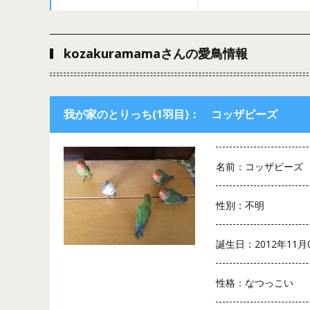
kozakuramamaさんの愛鳥情報
我が家のとりっち(1羽目)： コッザピーズ
名前：コッザピーズ
性別：不明
誕生日：2012年11月
性格：なつっこい