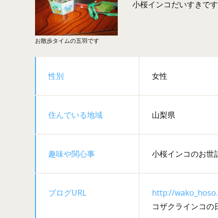
小桜インコだいすきです
お散歩タイムの五羽です
性別
女性
住んでいる地域
山梨県
趣味や関心事
小桜インコのお世
ブログURL
http://wako_hoso.
コザクラインコの