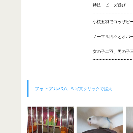
特技：ビーズ遊び
小桜五羽でコッザピ
ノーマル四羽とオパ
女の子二羽、男の子
フォトアルバム
※写真クリックで拡大