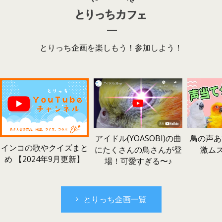
とりっち企画を楽しもう！参加しよう！
鳥の声あ
アイドル(YOASOBI)の曲
インコの歌やクイズまと
激ム
にたくさんの鳥さんが登
め 【2024年9月更新】
場！可愛すぎる〜♪
とりっち企画一覧