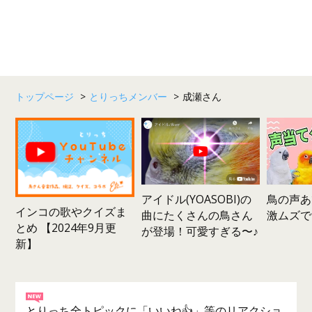
トップページ
>
とりっちメンバー
>
成瀬さん
鳥の声あ
アイドル(YOASOBI)の
インコの歌やクイズま
激ムズで
曲にたくさんの鳥さん
とめ 【2024年9月更
が登場！可愛すぎる〜♪
新】
とりっち全トピックに「いいね👍」等のリアクショ