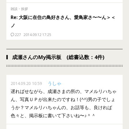
雑談・挨拶
Re: 大阪に在住の鳥好きさん、愛鳥家さ〜〜ん＞＜
ノ
227
2014.09.12 17:25
成瀬さんのMy掲示板 (総書込数：4件)
うしゃ
2014.09.20 10:59
遅ればせながら、成瀬さまの所の、マメルリハちゃ
ん、写真ＵＰが出来たのですね！(^^)男の子でしょ
うか？マメルリハちゃんの、お話等も、良ければ
色々と、掲示板に書いて下さいね〜♪＾＾