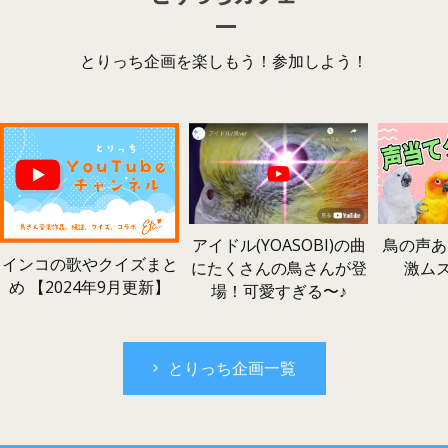
とりっち企画を楽しもう！参加しよう！
鳥の声あ
アイドル(YOASOBI)の曲
インコの歌やクイズまと
激ム
にたくさんの鳥さんが登
め 【2024年9月更新】
場！可愛すぎる〜♪
とりっち企画一覧