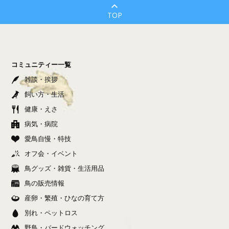
TOP
コミュニティー一覧
雑談・挨拶
飼い方・生活
健康・えさ
病気・病院
愛鳥自慢・特技
オフ会・イベント
鳥グッズ・雑貨・生活用品
鳥の販売情報
産卵・繁殖・ひなの育て方
別れ・ペットロス
野鳥・バードウォッチング