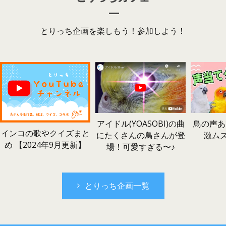
とりっち企画を楽しもう！参加しよう！
鳥の声あ
アイドル(YOASOBI)の曲
インコの歌やクイズまと
激ム
にたくさんの鳥さんが登
め 【2024年9月更新】
場！可愛すぎる〜♪
とりっち企画一覧