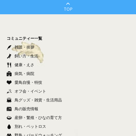
TOP
コミュニティー一覧
雑談・挨拶
飼い方・生活
健康・えさ
病気・病院
愛鳥自慢・特技
オフ会・イベント
鳥グッズ・雑貨・生活用品
鳥の販売情報
産卵・繁殖・ひなの育て方
別れ・ペットロス
野鳥・バードウォッチング