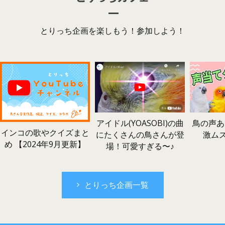
とりっち企画を楽しもう！参加しよう！
鳥の声あ
アイドル(YOASOBI)の曲
インコの歌やクイズまと
激ム
にたくさんの鳥さんが登
め 【2024年9月更新】
場！可愛すぎる〜♪
とりっち企画一覧