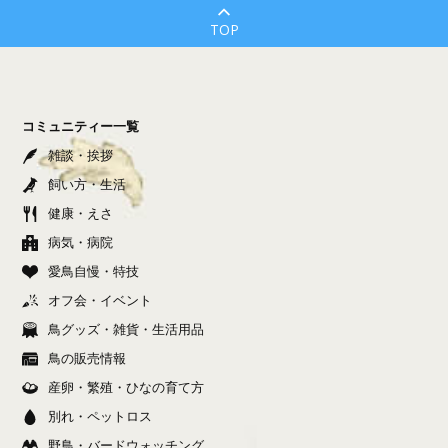
TOP
コミュニティー一覧
雑談・挨拶
飼い方・生活
健康・えさ
病気・病院
愛鳥自慢・特技
オフ会・イベント
鳥グッズ・雑貨・生活用品
鳥の販売情報
産卵・繁殖・ひなの育て方
別れ・ペットロス
野鳥・バードウォッチング