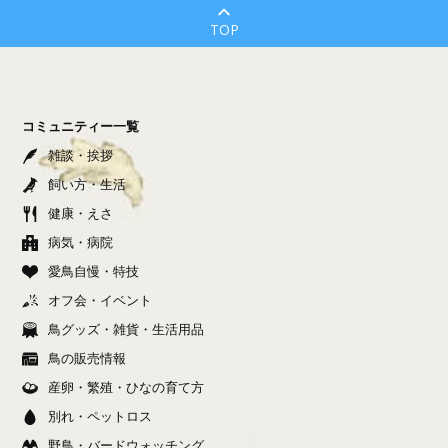
TOP
コミュニティー一覧
雑談・挨拶
飼い方・生活
健康・えさ
病気・病院
愛鳥自慢・特技
オフ会・イベント
鳥グッズ・雑貨・生活用品
鳥の販売情報
産卵・繁殖・ひなの育て方
別れ・ペットロス
野鳥・バードウォッチング