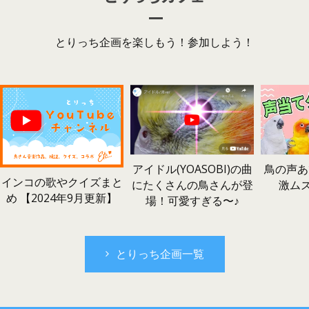
とりっち企画を楽しもう！参加しよう！
鳥の声あ
アイドル(YOASOBI)の曲
インコの歌やクイズまと
激ム
にたくさんの鳥さんが登
め 【2024年9月更新】
場！可愛すぎる〜♪
とりっち企画一覧