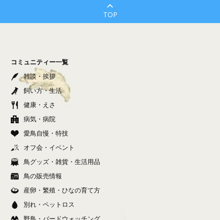
TOP
コミュニティー一覧
雑談・挨拶
飼い方・生活
健康・えさ
病気・病院
愛鳥自慢・特技
オフ会・イベント
鳥グッズ・雑貨・生活用品
鳥の販売情報
産卵・繁殖・ひなの育て方
別れ・ペットロス
野鳥・バードウォッチング