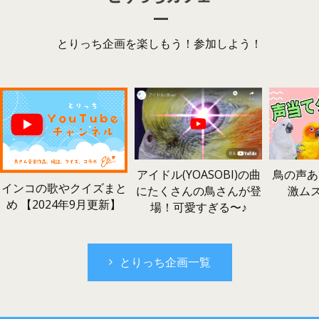
とりっち企画を楽しもう！参加しよう！
鳥の声あ
アイドル(YOASOBI)の曲
インコの歌やクイズまと
激ム
にたくさんの鳥さんが登
め 【2024年9月更新】
場！可愛すぎる〜♪
とりっち企画一覧