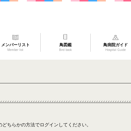
メンバーリスト
鳥図鑑
鳥病院ガイド
Member list
Bird book
Hospital Guide
のどちらかの方法でログインしてください。