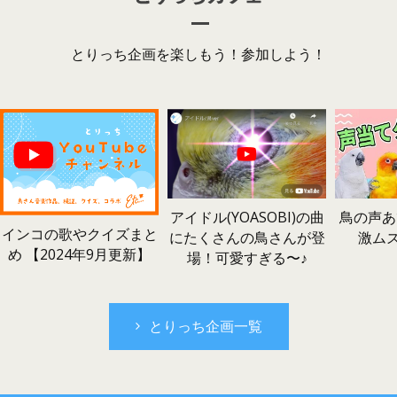
とりっち企画を楽しもう！参加しよう！
鳥の声あ
アイドル(YOASOBI)の曲
インコの歌やクイズまと
激ム
にたくさんの鳥さんが登
め 【2024年9月更新】
場！可愛すぎる〜♪
とりっち企画一覧