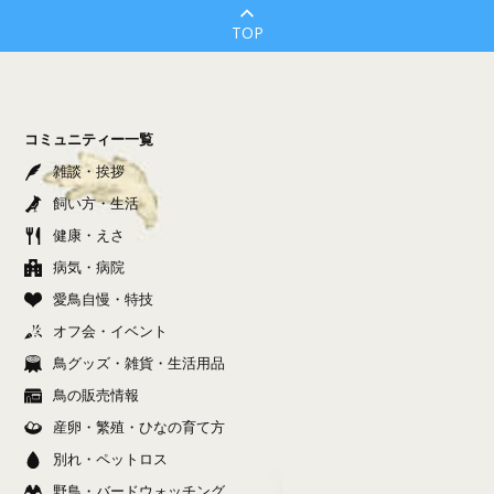
TOP
コミュニティー一覧
雑談・挨拶
飼い方・生活
健康・えさ
病気・病院
愛鳥自慢・特技
オフ会・イベント
鳥グッズ・雑貨・生活用品
鳥の販売情報
産卵・繁殖・ひなの育て方
別れ・ペットロス
野鳥・バードウォッチング