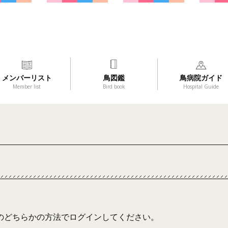
メンバーリスト
鳥図鑑
鳥病院ガイド
Member list
Bird book
Hospital Guide
のどちらかの方法でログインしてください。