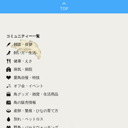
TOP
コミュニティー一覧
雑談・挨拶
飼い方・生活
健康・えさ
病気・病院
愛鳥自慢・特技
オフ会・イベント
鳥グッズ・雑貨・生活用品
鳥の販売情報
産卵・繁殖・ひなの育て方
別れ・ペットロス
野鳥・バードウォッチング