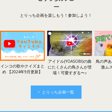
とりっち企画を楽しもう！参加しよう！
鳥の声あ
アイドル(YOASOBI)の曲
インコの歌やクイズまと
激ム
にたくさんの鳥さんが登
め 【2024年9月更新】
場！可愛すぎる〜♪
とりっち企画一覧