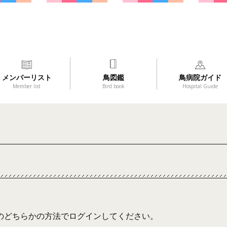
メンバーリスト
鳥図鑑
鳥病院ガイド
Member list
Bird book
Hospital Guide
のどちらかの方法でログインしてください。