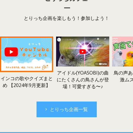
とりっち企画を楽しもう！参加しよう！
鳥の声あ
アイドル(YOASOBI)の曲
インコの歌やクイズまと
激ム
にたくさんの鳥さんが登
め 【2024年9月更新】
場！可愛すぎる〜♪
とりっち企画一覧