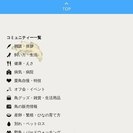
TOP
コミュニティー一覧
雑談・挨拶
飼い方・生活
健康・えさ
病気・病院
愛鳥自慢・特技
オフ会・イベント
鳥グッズ・雑貨・生活用品
鳥の販売情報
産卵・繁殖・ひなの育て方
別れ・ペットロス
野鳥・バードウォッチング