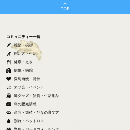
TOP
コミュニティー一覧
雑談・挨拶
飼い方・生活
健康・えさ
病気・病院
愛鳥自慢・特技
オフ会・イベント
鳥グッズ・雑貨・生活用品
鳥の販売情報
産卵・繁殖・ひなの育て方
別れ・ペットロス
野鳥・バードウォッチング