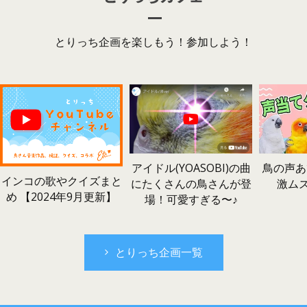
とりっち企画を楽しもう！参加しよう！
鳥の声あ
アイドル(YOASOBI)の曲
インコの歌やクイズまと
激ム
にたくさんの鳥さんが登
め 【2024年9月更新】
場！可愛すぎる〜♪
とりっち企画一覧