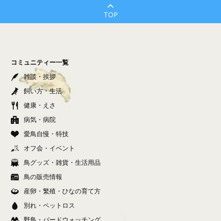
TOP
コミュニティー一覧
雑談・挨拶
飼い方・生活
健康・えさ
病気・病院
愛鳥自慢・特技
オフ会・イベント
鳥グッズ・雑貨・生活用品
鳥の販売情報
産卵・繁殖・ひなの育て方
別れ・ペットロス
野鳥・バードウォッチング