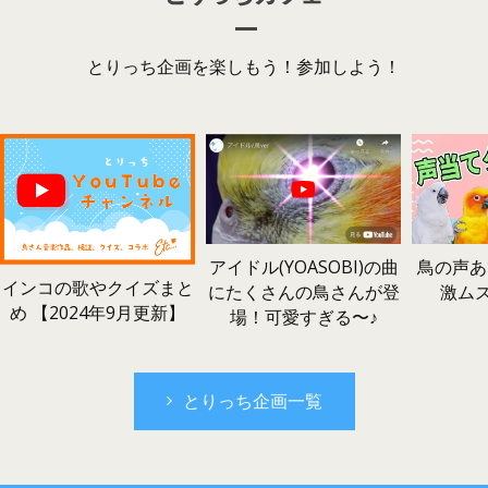
とりっち企画を楽しもう！参加しよう！
鳥の声あ
アイドル(YOASOBI)の曲
インコの歌やクイズまと
激ム
にたくさんの鳥さんが登
め 【2024年9月更新】
場！可愛すぎる〜♪
とりっち企画一覧