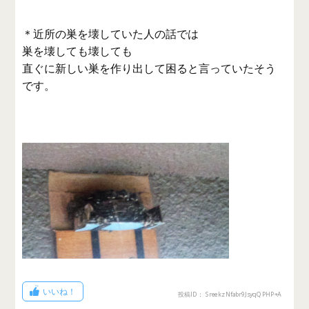
＊近所の巣を壊していた人の話では
巣を壊しても壊しても
直ぐに新しい巣を作り出して困ると言っていたそう
です。
いいね！
投稿ID： SreekzNfabr9JsyqQPHP+A