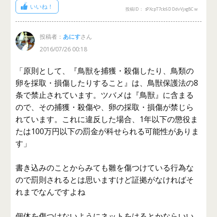
いいね！
投稿ID： sPXcpT7cIc6DDdvVjxg8Cw
投稿者：
あにす
さん
2016/07/26 00:18
「原則として、『鳥獣を捕獲・殺傷したり、鳥類の
卵を採取・損傷したりすること』は、鳥獣保護法の8
条で禁止されています。ツバメは『鳥獣』に含まる
ので、その捕獲・殺傷や、卵の採取・損傷が禁じら
れています。これに違反した場合、1年以下の懲役ま
たは100万円以下の罰金が科せられる可能性がありま
す」
書き込みのことからみても雛を傷つけている行為な
ので罰則されるとは思いますけど証拠がなければそ
れまでなんですよね
個体を傷つけないようにネットをはるとかならいい