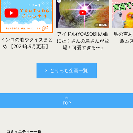
鳥の声あ
アイドル(YOASOBI)の曲
インコの歌やクイズまと
激ム
にたくさんの鳥さんが登
め 【2024年9月更新】
場！可愛すぎる〜♪
とりっち企画一覧
TOP
コミュニティー一覧