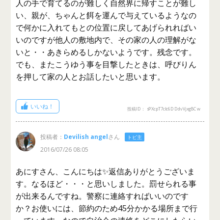
人の手で育てるのが難しく自然界に帰すことが難し
い、親が、ちゃんと餌を運んで与えているようなの
で何かに入れてもとの位置に戻してあげられればい
いのですが他人の敷地内で、その家の人の理解がな
いと・・あきらめるしかないようです。残念です。
でも、またこうゆう事を目撃したときは、呼びりん
を押して家の人とお話したいと思います。
いいね！
投稿ID： sPXcpT7cIc6DDdvVjxg8Cw
投稿者：
Devilish angel
さん
トピ主
2016/07/26 08:05
あにすさん、こんにちは✨返信ありがとうございま
す。なるほど・・・と思いしました。罰せられる事
が出来るんですね。警察に連絡すればいいのです
か？お使いには、節約のため45分かかる場所まで行