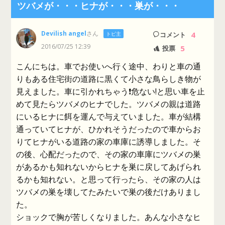
ツバメが・・・ヒナが・・・巣が・・・
Devilish angel
さん
4
トピ主
コメント
2016/07/25 12:39
5
投票
こんにちは。車でお使いへ行く途中、わりと車の通
りもある住宅街の道路に黒くて小さな鳥らしき物が
見えました。車に引かれちゃう❗危ない!と思い車を止
めて見たらツバメのヒナでした。ツバメの親は道路
にいるヒナに餌を運んで与えていました。車が結構
通っていてヒナが、ひかれそうだったので車からお
りてヒナがいる道路の家の車庫に誘導しました。そ
の後、心配だったので、その家の車庫にツバメの巣
があるかも知れないからヒナを巣に戻してあげられ
るかも知れない。と思って行ったら、その家の人は
ツバメの巣を壊してたみたいで巣の後だけありまし
た。
ショックで胸が苦しくなりました。あんな小さなヒ