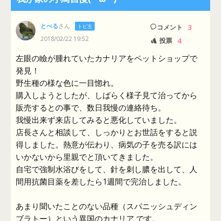
とべる
さん
3
トピ主
コメント
2018/02/22 19:52
4
投票
左眼の瞼が腫れていたカナリアをペットショップで
発見！
野生種の様な色に一目惚れ。
購入しようとしたが、しばらく様子見て治ってから
販売するとの事で、数日我慢の連絡待ち。
我慢出来ず来店してみると悪化していました。
店長さんと相談して、しっかりとお世話をすると説
得しました。熱意が伝わり、病気の子を売る訳には
いかないから里親でと頂いてきました。
自宅で強制水浴びをして、針を刺し膿を出して、人
間用抗菌目薬を差したら1週間で完治しました。
あまり聞いたことのない品種（スパニッシュディン
ブラトー）という異国のカナリア です。