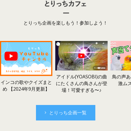
とりっち企画を楽しもう！参加しよう！
鳥の声あ
アイドル(YOASOBI)の曲
インコの歌やクイズまと
激ム
にたくさんの鳥さんが登
め 【2024年9月更新】
場！可愛すぎる〜♪
とりっち企画一覧