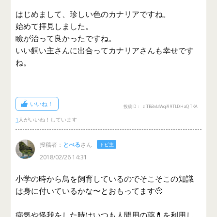
はじめまして、珍しい色のカナリアですね。
始めて拝見しました。
瞼が治って良かったですね。
いい飼い主さんに出合ってカナリアさんも幸せです
ね。
いいね！
投稿ID： ziTBBvlaWqi99TLDHaQTKA
1
投稿者：
とべる
さん
トピ主
2018/02/26 14:31
小学の時から鳥を飼育しているのでそこそこの知識
は身に付いているかな〜とおもってます🤨
病気や怪我をした時はいつも人間用の薬💊を利用し