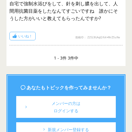
自宅で強制水浴びをして、針を刺し膿を出して、人
間用抗菌目薬をしたなんてすごいですね 誰かにそ
うした方がいいと教えてもらったんですか?
いいね！
投稿ID： ZZG3lLAql2/64+f4rZ5uYw
1 - 3件 3件中
あなたもトピックを作ってみませんか？
メンバーの方は
ログインする
新規メンバー登録する