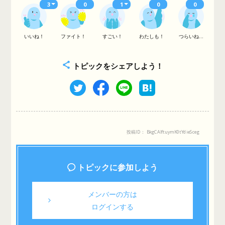
3
0
1
0
0
いいね！
ファイト！
すごい！
わたしも！
つらいね...
トピックをシェアしよう！
投稿ID： BkgCAIftuymK0tYdieSceg
トピックに参加しよう
メンバーの方は
ログインする