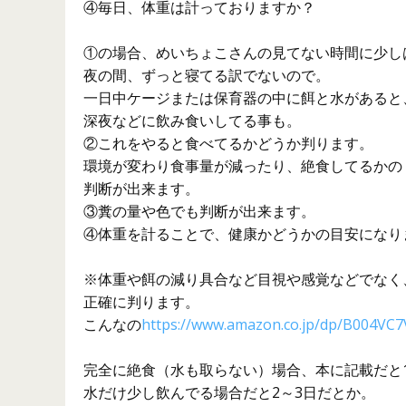
④毎日、体重は計っておりますか？
①の場合、めいちょこさんの見てない時間に少し
夜の間、ずっと寝てる訳でないので。
一日中ケージまたは保育器の中に餌と水があると
深夜などに飲み食いしてる事も。
②これをやると食べてるかどうか判ります。
環境が変わり食事量が減ったり、絶食してるかの
判断が出来ます。
③糞の量や色でも判断が出来ます。
④体重を計ることで、健康かどうかの目安になり
※体重や餌の減り具合など目視や感覚などでなく
正確に判ります。
こんなの
https://www.amazon.co.jp/dp/B004VC7
完全に絶食（水も取らない）場合、本に記載だと
水だけ少し飲んでる場合だと2～3日だとか。