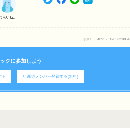
つらいね...
投稿ID： Mt2VnZhAyEmvOXIBlvt
ックに参加しよう
する
新規メンバー登録する
(無料)