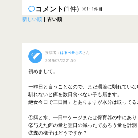
コメント
(1件)
※1~1件目
新しい順
|
古い順
投稿者：
はるぺ＠ちの
さん
2019/07/22 21:50
初めまして。
一昨日と言うことなので、まだ環境に馴れていな
馴れないと餌を数日食べない子も居ます。
絶食今日で三日目←とありますが水分は取ってる
①餌と水、一日中ケージまたは保育器の中にあり
②与えた餌の量と翌日の減ったであろう量を計測
③糞の様子はどうですか？