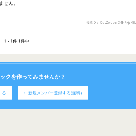
ません。
投稿ID： OqLZwupzrO4HR+jaK8L
1 - 1件 1件中
ックを作ってみませんか？
する
新規メンバー登録する
(無料)