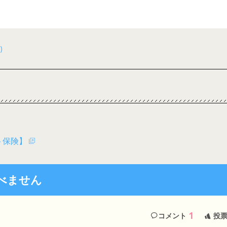
)
ト保険】
べません
1
コメント
投