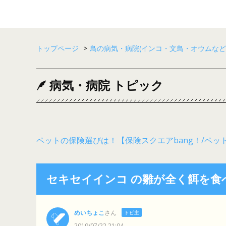
トップページ
>
鳥の病気・病院(インコ・文鳥・オウムなど
病気・病院 トピック
ペットの保険選びは！【保険スクエアbang！/ペッ
セキセイインコ の雛が全く餌を食
めいちょこ
さん
トピ主
2019/07/22 21:04