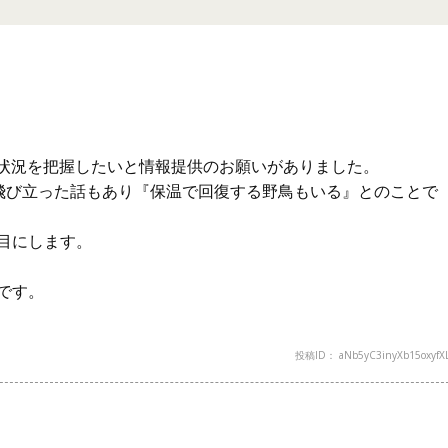
害状況を把握したいと情報提供のお願いがありました。
に飛び立った話もあり『保温で回復する野鳥もいる』とのことで
目にします。
です。
投稿ID： aNb5yC3inyXb15oxyfX