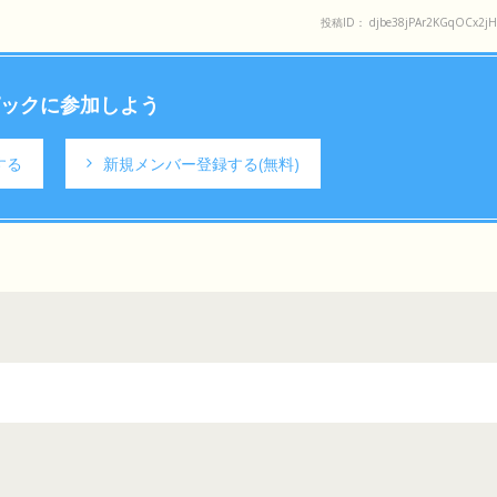
投稿ID： djbe38jPAr2KGqOCx2j
ックに参加しよう
する
新規メンバー登録する
(無料)