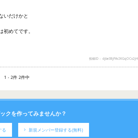
ないだけかと
は初めてです。
投稿ID： djbe38jPAr2KGqOCx2j
1 - 2件 2件中
ックを作ってみませんか？
する
新規メンバー登録する
(無料)