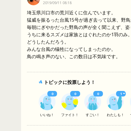
2019/09/11 08:18
埼玉県川口市の荒川近くに住んでいます。
猛威を振るった台風15号が過ぎ去って以来、野
毎朝にぎやかだった野鳥の声が全く聞こえず、姿
うちに来るスズメは家族とはぐれたのか1羽のみ
どうしたんだろう。
みんな台風の犠牲になってしまったのか。
鳥の鳴き声のない、この数日は不気味です。
トピックに投票しよう！
0
0
0
1
いいね！
ファイト！
すごい！
わたしも！