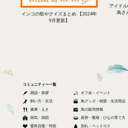
アイドル(
鳥さ
インコの歌やクイズまとめ 【2024年
9月更新】
コミュニティー一覧
雑談・挨拶
オフ会・イベント
飼い方・生活
鳥グッズ・雑貨・生活用品
健康・えさ
鳥の販売情報
病気・病院
産卵・繁殖・ひなの育て方
愛鳥自慢・特技
別れ・ペットロス