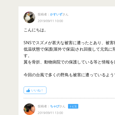
投稿者：
かすいず
さん
2019/09/11 10:00
こんにちは。
SNSでスズメが甚大な被害に遭ったとあり、被
低温状態で保護(屋外で保温)され回復して元気
す。
翼を骨折、動物病院での保護している等と情報を
今回の台風で多くの野鳥も被害に遭っているよう
いいね！
投稿者：
ちゃぴ
さん
トピ主
2019/09/11 13:00