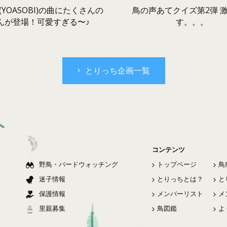
鳥の声あてクイズ第2弾 
YOASOBI)の曲にたくさんの
す。。。
んが登場！可愛すぎる〜♪
とりっち企画一覧
コンテンツ
野鳥・バードウォッチング
トップページ
鳥
迷子情報
とりっちとは？
と
保護情報
メンバーリスト
メ
里親募集
鳥図鑑
よ